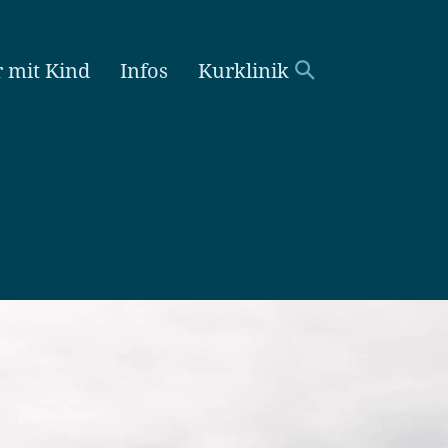
r mit Kind
Infos
Kurklinik
Suchen
nach: