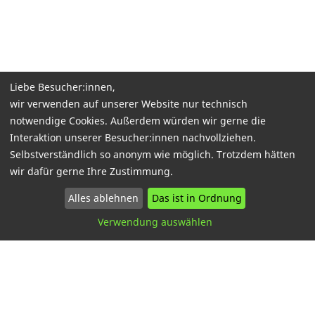
Liebe Besucher:innen,
wir verwenden auf unserer Website nur technisch
notwendige Cookies. Außerdem würden wir gerne die
Interaktion unserer Besucher:innen nachvollziehen.
Selbstverständlich so anonym wie möglich. Trotzdem hätten
wir dafür gerne Ihre Zustimmung.
Alles ablehnen
Das ist in Ordnung
Verwendung auswählen
Kontakt
Infos in leichter Sprache
Barrierefreiheitserklärung
Impressum
Datenschutz
Sitemap
AGB
Zahlungsarten
Lieferung und Versand
Widerrufsbelehrung