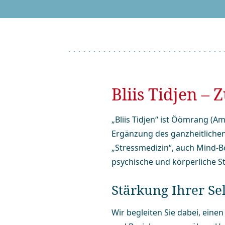
Bliis Tidjen – 
„Bliis Tidjen“ ist Öömrang (Am
Ergänzung des ganz­heit­li­che
„Stress­medizin“, auch Mind-
psychische und körperliche S
Stärkung Ihrer Selb
Wir begleiten Sie dabei, ein