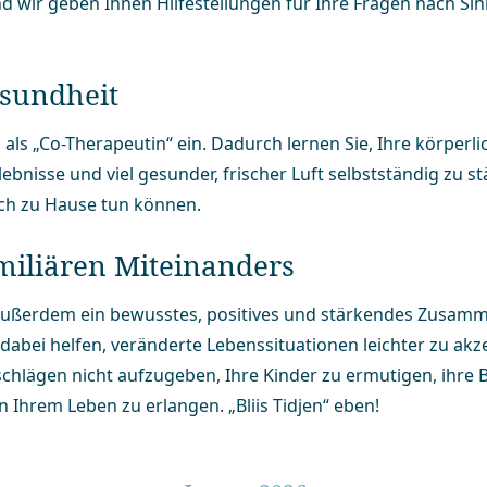
wir geben Ihnen Hilfe­stellungen für Ihre Fragen nach Sin
esundheit
als „Co-Therapeutin“ ein. Dadurch lernen Sie, Ihre körperli
rleb­nisse und viel gesunder, frischer Luft selbstständig z
uch zu Hause tun können.
miliären Miteinanders
ir außerdem ein bewusstes, positives und stärkendes Zusamm
 dabei helfen, veränderte Lebens­situ­ationen leichter zu akz
chlägen nicht aufzugeben, Ihre Kinder zu ermutigen, ihre 
n Ihrem Leben zu erlangen. „Bliis Tidjen“ eben!