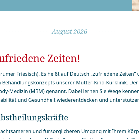
August 2026
Zufriedene Zeiten!
rumer Friesisch). Es heißt auf Deutsch „zufriedene Zeiten“ 
n Be­hand­lungs­kon­zepts unserer Mutter-Kind-Kurklinik. Der
Body-Medizin (MBM) genannt. Dabei lernen Sie Wege kennen,
tabilität und Gesundheit wieder­entdecken und unterstütze
st­hei­lungs­kräfte
en achtsameren und fürsorglicheren Umgang mit Ihrem Körp