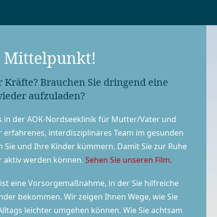
m Mittelpunkt!
r Kräfte? Brauchen Sie dringend eine
wieder aufzuladen?
s in der AOK-Nordseeklinik für Mutter/Vater und
erfahrenes, inter­dis­zi­pli­nä­res Team im gesunden
 Sie und Ihre Kinder kümmern. Damit Sie zur Ruhe
 aktiv werden können.
Sehen Sie unseren Film.
ist eine Vorsorgemaßnahme, in der Sie hilfreiche
Kinder bekommen. Wir zeigen Ihnen Wege, wie Sie
 Alltags leichter umgehen können. Wie Sie achtsam