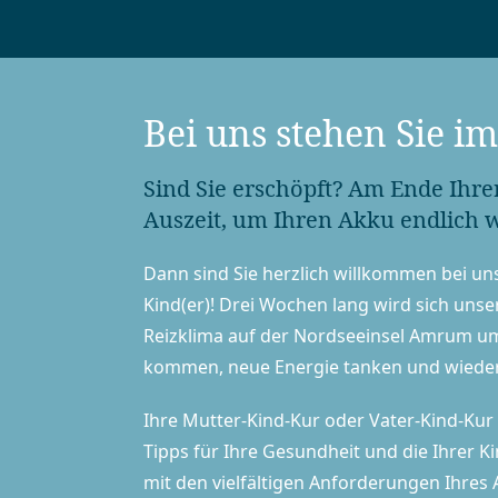
Bei uns stehen Sie i
Sind Sie erschöpft? Am Ende Ihre
Auszeit, um Ihren Akku endlich 
Dann sind Sie herzlich willkommen bei un
Kind(er)! Drei Wochen lang wird sich unser 
Reizklima auf der Nordseeinsel Amrum um
kommen, neue Energie tanken und wieder
Ihre Mutter-Kind-Kur oder Vater-Kind-Kur 
Tipps für Ihre Gesundheit und die Ihrer 
mit den vielfältigen Anforderungen Ihres