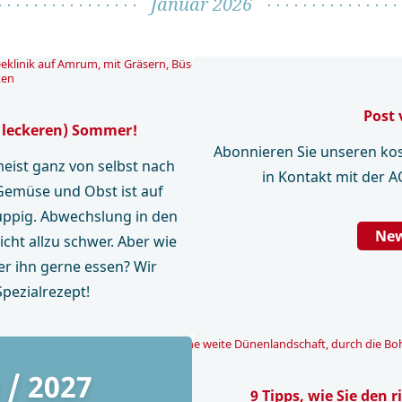
Januar 2026
Post 
 leckeren) Sommer!
Abonnieren Sie unseren kos
meist ganz von selbst nach
in Kontakt mit der 
Gemüse und Obst ist auf
ppig. Abwechslung in den
New
icht allzu schwer. Aber wie
der ihn gerne essen? Wir
Spezialrezept!
 / 2027
9 Tipps, wie Sie den r