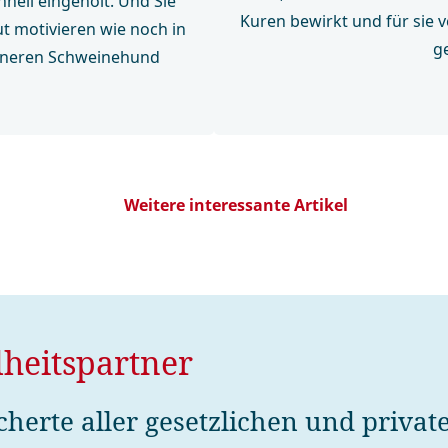
hnell eingeholt. Und Sie
Kuren bewirkt und für sie 
ut motivieren wie noch in
g
inneren Schweinehund
Weitere interessante Artikel
heits­partner
icherte aller gesetzlichen und priva