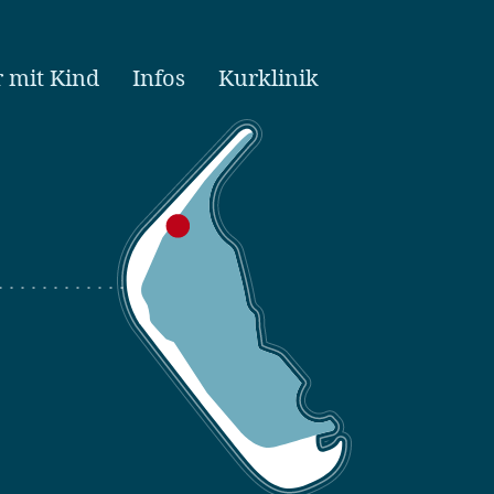
r mit Kind
Infos
Kurklinik
Suchen
nach: