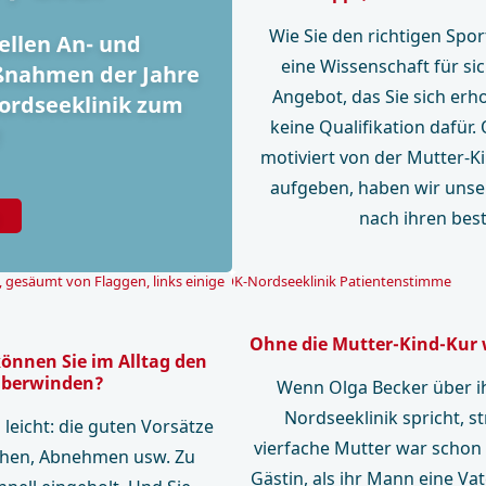
Wie Sie den richtigen Spor
uellen An- und
eine Wissenschaft für sic
ßnahmen der Jahre
Angebot, das Sie sich erho
Nordseeklinik zum
keine Qualifikation dafür. 
!
motiviert von der Mutter-Ki
aufgeben, haben wir unse
nach ihren best
Ohne die Mutter-Kind-Kur w
können Sie im Alltag den
überwinden?
Wenn Olga Becker über i
Nordseeklinik spricht, st
leicht: die guten Vorsätze
vierfache Mutter war schon 
hen, Abnehmen usw. Zu
Gästin, als ihr Mann eine V